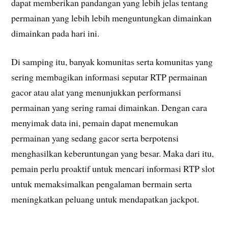
dapat memberikan pandangan yang lebih jelas tentang
permainan yang lebih lebih menguntungkan dimainkan
dimainkan pada hari ini.
Di samping itu, banyak komunitas serta komunitas yang
sering membagikan informasi seputar RTP permainan
gacor atau alat yang menunjukkan performansi
permainan yang sering ramai dimainkan. Dengan cara
menyimak data ini, pemain dapat menemukan
permainan yang sedang gacor serta berpotensi
menghasilkan keberuntungan yang besar. Maka dari itu,
pemain perlu proaktif untuk mencari informasi RTP slot
untuk memaksimalkan pengalaman bermain serta
meningkatkan peluang untuk mendapatkan jackpot.