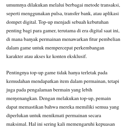
umumnya dilakukan melalui berbagai metode transaksi,
seperti menggunakan pulsa, transfer bank, atau aplikasi
dompet digital. Top-up menjadi sebuah kebutuhan
penting bagi para gamer, terutama di era digital saat ini,
di mana banyak permainan menawarkan fitur pembelian
dalam game untuk mempercepat perkembangan
karakter atau akses ke konten eksklusif.
Pentingnya top-up game tidak hanya terletak pada
kemudahan mendapatkan item dalam permainan, tetapi
juga pada pengalaman bermain yang lebih
menyenangkan. Dengan melakukan top-up, pemain
dapat memastikan bahwa mereka memiliki semua yang
diperlukan untuk menikmati permainan secara
maksimal. Hal ini sering kali memengaruhi kepuasan