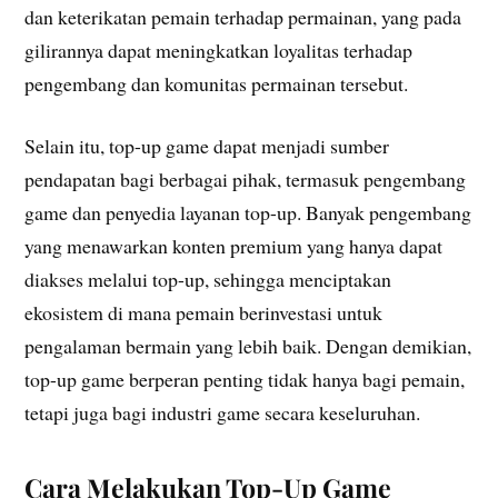
dan keterikatan pemain terhadap permainan, yang pada
gilirannya dapat meningkatkan loyalitas terhadap
pengembang dan komunitas permainan tersebut.
Selain itu, top-up game dapat menjadi sumber
pendapatan bagi berbagai pihak, termasuk pengembang
game dan penyedia layanan top-up. Banyak pengembang
yang menawarkan konten premium yang hanya dapat
diakses melalui top-up, sehingga menciptakan
ekosistem di mana pemain berinvestasi untuk
pengalaman bermain yang lebih baik. Dengan demikian,
top-up game berperan penting tidak hanya bagi pemain,
tetapi juga bagi industri game secara keseluruhan.
Cara Melakukan Top-Up Game