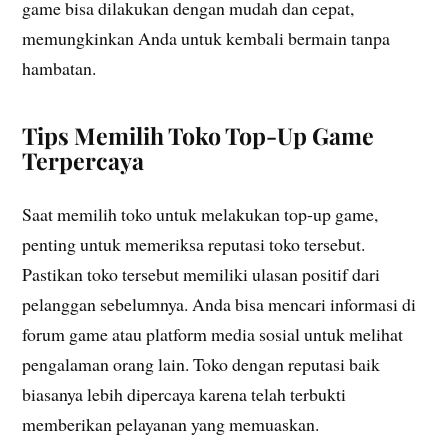
game bisa dilakukan dengan mudah dan cepat,
memungkinkan Anda untuk kembali bermain tanpa
hambatan.
Tips Memilih Toko Top-Up Game
Terpercaya
Saat memilih toko untuk melakukan top-up game,
penting untuk memeriksa reputasi toko tersebut.
Pastikan toko tersebut memiliki ulasan positif dari
pelanggan sebelumnya. Anda bisa mencari informasi di
forum game atau platform media sosial untuk melihat
pengalaman orang lain. Toko dengan reputasi baik
biasanya lebih dipercaya karena telah terbukti
memberikan pelayanan yang memuaskan.