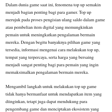
Dalam dunia game saat ini, fenomena top up semakin
menjadi bagian penting bagi para gamer. Top up
merujuk pada proses pengisian ulang saldo dalam game
atau pembelian item digital yang memungkinkan
pemain untuk meningkatkan pengalaman bermain
mereka. Dengan begitu banyaknya pilihan game yang
tersedia, informasi mengenai cara melakukan top up,
tempat yang terpercaya, serta harga yang bersaing
menjadi sangat penting bagi para pemain yang ingin
memaksimalkan pengalaman bermain mereka.
Mengambil langkah untuk melakukan top up game
tidak hanya bermanfaat untuk mendapatkan item yang
diinginkan, tetapi juga dapat mendukung para
pengembang game dan menciptakan ekosistem yang