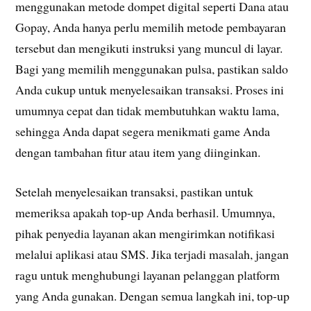
menggunakan metode dompet digital seperti Dana atau
Gopay, Anda hanya perlu memilih metode pembayaran
tersebut dan mengikuti instruksi yang muncul di layar.
Bagi yang memilih menggunakan pulsa, pastikan saldo
Anda cukup untuk menyelesaikan transaksi. Proses ini
umumnya cepat dan tidak membutuhkan waktu lama,
sehingga Anda dapat segera menikmati game Anda
dengan tambahan fitur atau item yang diinginkan.
Setelah menyelesaikan transaksi, pastikan untuk
memeriksa apakah top-up Anda berhasil. Umumnya,
pihak penyedia layanan akan mengirimkan notifikasi
melalui aplikasi atau SMS. Jika terjadi masalah, jangan
ragu untuk menghubungi layanan pelanggan platform
yang Anda gunakan. Dengan semua langkah ini, top-up