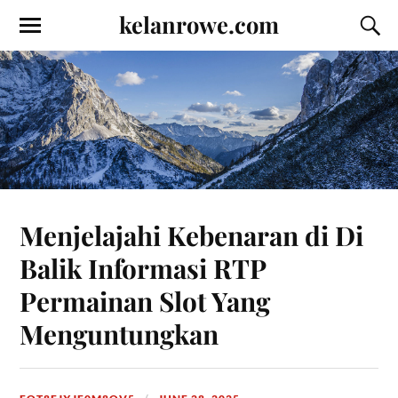
kelanrowe.com
Menjelajahi Kebenaran di Di
Balik Informasi RTP
Permainan Slot Yang
Menguntungkan