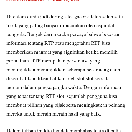
FOT8EJXJF0M8OV5
JUNE 28, 2025
Di dalam dunia judi daring, slot gacor adalah salah satu
topik yang paling banyak dibicarakan oleh sejumlah
penggila. Banyak dari mereka percaya bahwa bocoran
informasi tentang RTP atau mengetahui RTP bisa
memberikan manfaat yang signifikan ketika memilih
permainan. RTP merupakan persentase yang
menunjukkan menunjukkan seberapa besar uang akan
dikembalikan dikembalikan oleh slot slot kepada
pemain dalam jangka jangka waktu. Dengan informasi
yang tepat tentang RTP slot, sejumlah pengguna bisa
membuat pilihan yang bijak serta meningkatkan peluang
mereka untuk meraih meraih hasil yang baik.
Dalam tulisan ini kita hendak membahas fakta di balik