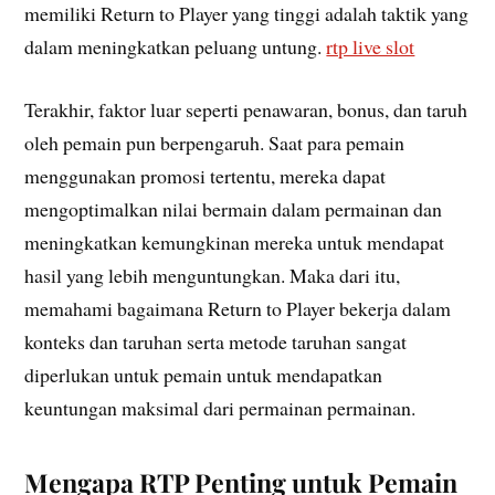
memiliki Return to Player yang tinggi adalah taktik yang
dalam meningkatkan peluang untung.
rtp live slot
Terakhir, faktor luar seperti penawaran, bonus, dan taruh
oleh pemain pun berpengaruh. Saat para pemain
menggunakan promosi tertentu, mereka dapat
mengoptimalkan nilai bermain dalam permainan dan
meningkatkan kemungkinan mereka untuk mendapat
hasil yang lebih menguntungkan. Maka dari itu,
memahami bagaimana Return to Player bekerja dalam
konteks dan taruhan serta metode taruhan sangat
diperlukan untuk pemain untuk mendapatkan
keuntungan maksimal dari permainan permainan.
Mengapa RTP Penting untuk Pemain