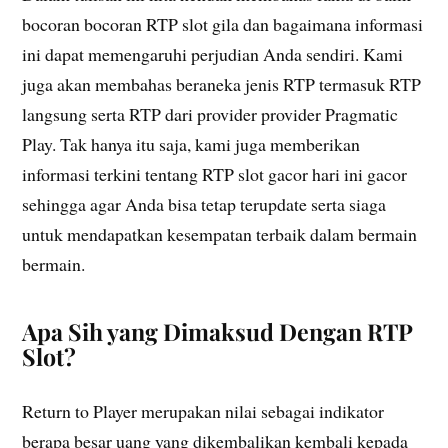
bocoran bocoran RTP slot gila dan bagaimana informasi
ini dapat memengaruhi perjudian Anda sendiri. Kami
juga akan membahas beraneka jenis RTP termasuk RTP
langsung serta RTP dari provider provider Pragmatic
Play. Tak hanya itu saja, kami juga memberikan
informasi terkini tentang RTP slot gacor hari ini gacor
sehingga agar Anda bisa tetap terupdate serta siaga
untuk mendapatkan kesempatan terbaik dalam bermain
bermain.
Apa Sih yang Dimaksud Dengan RTP
Slot?
Return to Player merupakan nilai sebagai indikator
berapa besar uang yang dikembalikan kembali kepada