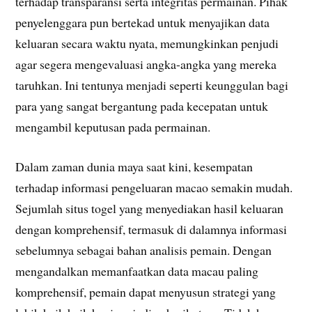
terhadap transparansi serta integritas permainan. Pihak
penyelenggara pun bertekad untuk menyajikan data
keluaran secara waktu nyata, memungkinkan penjudi
agar segera mengevaluasi angka-angka yang mereka
taruhkan. Ini tentunya menjadi seperti keunggulan bagi
para yang sangat bergantung pada kecepatan untuk
mengambil keputusan pada permainan.
Dalam zaman dunia maya saat kini, kesempatan
terhadap informasi pengeluaran macao semakin mudah.
Sejumlah situs togel yang menyediakan hasil keluaran
dengan komprehensif, termasuk di dalamnya informasi
sebelumnya sebagai bahan analisis pemain. Dengan
mengandalkan memanfaatkan data macau paling
komprehensif, pemain dapat menyusun strategi yang