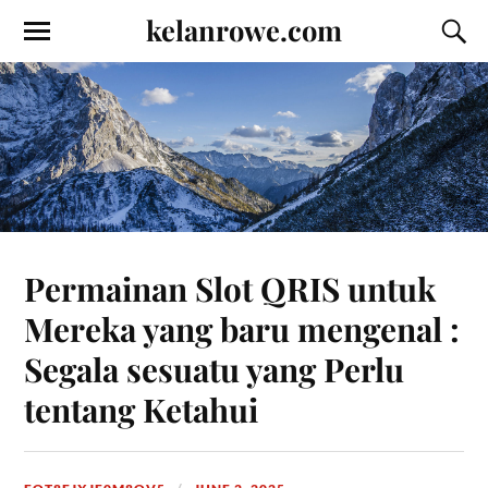
kelanrowe.com
Permainan Slot QRIS untuk
Mereka yang baru mengenal :
Segala sesuatu yang Perlu
tentang Ketahui