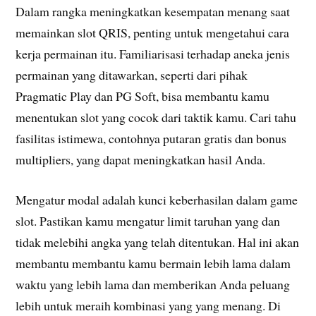
Dalam rangka meningkatkan kesempatan menang saat
memainkan slot QRIS, penting untuk mengetahui cara
kerja permainan itu. Familiarisasi terhadap aneka jenis
permainan yang ditawarkan, seperti dari pihak
Pragmatic Play dan PG Soft, bisa membantu kamu
menentukan slot yang cocok dari taktik kamu. Cari tahu
fasilitas istimewa, contohnya putaran gratis dan bonus
multipliers, yang dapat meningkatkan hasil Anda.
Mengatur modal adalah kunci keberhasilan dalam game
slot. Pastikan kamu mengatur limit taruhan yang dan
tidak melebihi angka yang telah ditentukan. Hal ini akan
membantu membantu kamu bermain lebih lama dalam
waktu yang lebih lama dan memberikan Anda peluang
lebih untuk meraih kombinasi yang yang menang. Di