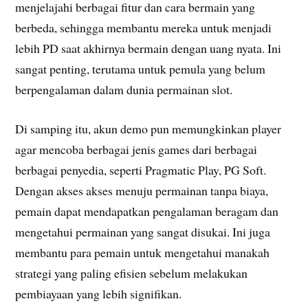
menjelajahi berbagai fitur dan cara bermain yang
berbeda, sehingga membantu mereka untuk menjadi
lebih PD saat akhirnya bermain dengan uang nyata. Ini
sangat penting, terutama untuk pemula yang belum
berpengalaman dalam dunia permainan slot.
Di samping itu, akun demo pun memungkinkan player
agar mencoba berbagai jenis games dari berbagai
berbagai penyedia, seperti Pragmatic Play, PG Soft.
Dengan akses akses menuju permainan tanpa biaya,
pemain dapat mendapatkan pengalaman beragam dan
mengetahui permainan yang sangat disukai. Ini juga
membantu para pemain untuk mengetahui manakah
strategi yang paling efisien sebelum melakukan
pembiayaan yang lebih signifikan.