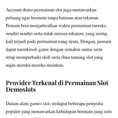
Account demo permainan slot juga menawarkan
peluang agar bermain tanpa batasan atau tekanan.
Pemain bisa menjadwalkan waktu permainan mereka
sendiri sendiri serta tidak merasa tekanan, yang sering
kali terjadi pada permainan uang nyata. Dengan, pemain
dapat menikmati game dengan semakin santai serta
tetap memperbaiki skill serta ilmu tentang slot yang
ingin mereka mereka mainkan.
Provider Terkenal di Permainan Slot
Demoslots
Dalam alam games slot, terdapat beberapa penyedia
populer yang menawarkan kehidupan bermain yang seru