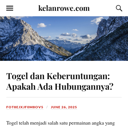
kelanrowe.com
Togel dan Keberuntungan:
Apakah Ada Hubungannya?
FOT8EJXJF0M8OV5
JUNE 26, 2025
Togel telah menjadi salah satu permainan angka yang