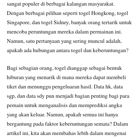
sangat populer di berbagai kalangan masyarakat.
Dengan berbagai pilihan seperti togel Hongkong, togel
Singapore, dan togel Sidney, banyak orang tertarik untuk
mencoba peruntungan mereka dalam permainan ini.
Namun, satu pertanyaan yang sering muncul adalah,
apakah ada hubungan antara togel dan keberuntungan?
Bagi sebagian orang, togel dianggap sebagai bentuk
hiburan yang menarik di mana mereka dapat membeli
tiket dan menunggu pengeluaran hasil. Data hk, data
sgp, dan data sdy pun menjadi bagian penting bagi para
pemain untuk menganalisis dan memprediksi angka
yang akan keluar. Namun, apakah semua ini hanya
bergantung pada faktor keberuntungan semata? Dalam
artikel ini, kita akan membahas lebih dalam mengenai