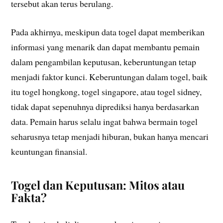
tersebut akan terus berulang.
Pada akhirnya, meskipun data togel dapat memberikan
informasi yang menarik dan dapat membantu pemain
dalam pengambilan keputusan, keberuntungan tetap
menjadi faktor kunci. Keberuntungan dalam togel, baik
itu togel hongkong, togel singapore, atau togel sidney,
tidak dapat sepenuhnya diprediksi hanya berdasarkan
data. Pemain harus selalu ingat bahwa bermain togel
seharusnya tetap menjadi hiburan, bukan hanya mencari
keuntungan finansial.
Togel dan Keputusan: Mitos atau
Fakta?