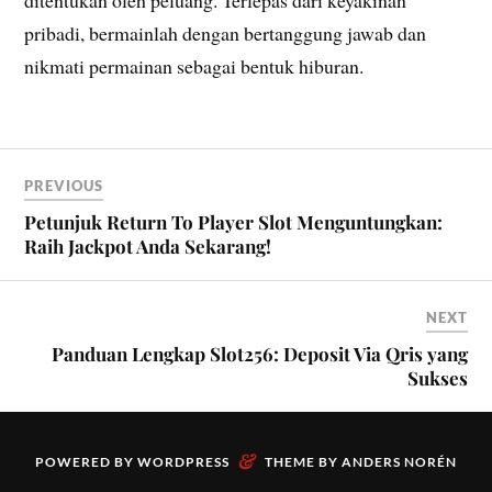
ditentukan oleh peluang. Terlepas dari keyakinan
pribadi, bermainlah dengan bertanggung jawab dan
nikmati permainan sebagai bentuk hiburan.
PREVIOUS
Petunjuk Return To Player Slot Menguntungkan:
Raih Jackpot Anda Sekarang!
NEXT
Panduan Lengkap Slot256: Deposit Via Qris yang
Sukses
&
POWERED BY
WORDPRESS
THEME BY
ANDERS NORÉN