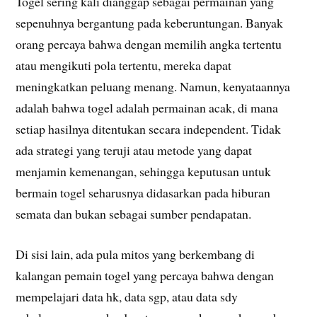
Togel sering kali dianggap sebagai permainan yang
sepenuhnya bergantung pada keberuntungan. Banyak
orang percaya bahwa dengan memilih angka tertentu
atau mengikuti pola tertentu, mereka dapat
meningkatkan peluang menang. Namun, kenyataannya
adalah bahwa togel adalah permainan acak, di mana
setiap hasilnya ditentukan secara independent. Tidak
ada strategi yang teruji atau metode yang dapat
menjamin kemenangan, sehingga keputusan untuk
bermain togel seharusnya didasarkan pada hiburan
semata dan bukan sebagai sumber pendapatan.
Di sisi lain, ada pula mitos yang berkembang di
kalangan pemain togel yang percaya bahwa dengan
mempelajari data hk, data sgp, atau data sdy