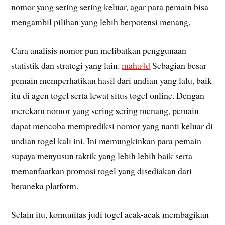
nomor yang sering sering keluar, agar para pemain bisa
mengambil pilihan yang lebih berpotensi menang.
Cara analisis nomor pun melibatkan penggunaan
statistik dan strategi yang lain.
maha4d
Sebagian besar
pemain memperhatikan hasil dari undian yang lalu, baik
itu di agen togel serta lewat situs togel online. Dengan
merekam nomor yang sering sering menang, pemain
dapat mencoba memprediksi nomor yang nanti keluar di
undian togel kali ini. Ini memungkinkan para pemain
supaya menyusun taktik yang lebih lebih baik serta
memanfaatkan promosi togel yang disediakan dari
beraneka platform.
Selain itu, komunitas judi togel acak-acak membagikan