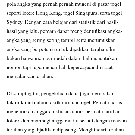
pola angka yang pernah pernah muncul di pasar togel
seperti lotere Hong Kong, togel Singapura, serta togel
Sydney. Dengan cara belajar dari statistik dari hasil-
hasil yang lalu, pemain dapat mengidentifikasi angka-
angka yang sering sering tampil serta merumuskan
angka yang berpotensi untuk dijadikan taruhan. Ini
bukan hanya mempermudah dalam hal menentukan
nomor, tapi juga menambah kepercayaan diri saat
menjalankan taruhan.
Di samping itu, pengelolaan dana juga merupakan
faktor kunci dalam taktik taruhan togel. Pemain harus
menentukan anggaran khusus untuk bermain taruhan
lotere, dan membagi anggaran itu sesuai dengan macam
taruhan yang dijadikan dipasang. Menghindari taruhan