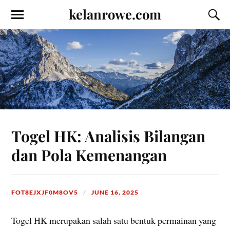
kelanrowe.com
Togel HK: Analisis Bilangan
dan Pola Kemenangan
FOT8EJXJF0M8OV5
JUNE 16, 2025
Togel HK merupakan salah satu bentuk permainan yang