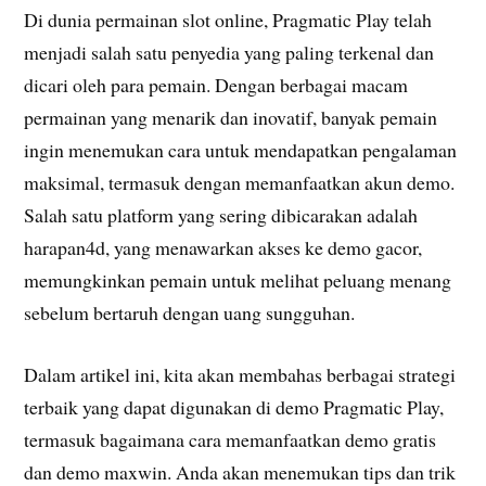
Di dunia permainan slot online, Pragmatic Play telah
menjadi salah satu penyedia yang paling terkenal dan
dicari oleh para pemain. Dengan berbagai macam
permainan yang menarik dan inovatif, banyak pemain
ingin menemukan cara untuk mendapatkan pengalaman
maksimal, termasuk dengan memanfaatkan akun demo.
Salah satu platform yang sering dibicarakan adalah
harapan4d, yang menawarkan akses ke demo gacor,
memungkinkan pemain untuk melihat peluang menang
sebelum bertaruh dengan uang sungguhan.
Dalam artikel ini, kita akan membahas berbagai strategi
terbaik yang dapat digunakan di demo Pragmatic Play,
termasuk bagaimana cara memanfaatkan demo gratis
dan demo maxwin. Anda akan menemukan tips dan trik