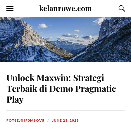
kelanrowe.com
Unlock Maxwin: Strategi
Terbaik di Demo Pragmatic
Play
FOT8EJXJF0M8OV5
JUNE 23, 2025