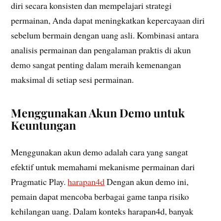
diri secara konsisten dan mempelajari strategi
permainan, Anda dapat meningkatkan kepercayaan diri
sebelum bermain dengan uang asli. Kombinasi antara
analisis permainan dan pengalaman praktis di akun
demo sangat penting dalam meraih kemenangan
maksimal di setiap sesi permainan.
Menggunakan Akun Demo untuk
Keuntungan
Menggunakan akun demo adalah cara yang sangat
efektif untuk memahami mekanisme permainan dari
Pragmatic Play.
harapan4d
Dengan akun demo ini,
pemain dapat mencoba berbagai game tanpa risiko
kehilangan uang. Dalam konteks harapan4d, banyak