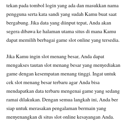
tekan pada tombol login yang ada dan masukkan nama
pengguna serta kata sandi yang sudah Kamu buat saat
bergabung. Jika data yang diinput tepat, Anda akan
segera dibawa ke halaman utama situs di mana Kamu
dapat memilih berbagai game slot online yang tersedia.
Jika Kamu ingin slot menang besar, Anda dapat
mengakses tautan slot menang besar yang menyediakan
game dengan kesempatan menang tinggi. Ingat untuk
cek slot menang besar terbaru agar Anda bisa
mendapatkan data terbaru mengenai game yang sedang
ramai dilakukan. Dengan semua langkah ini, Anda ber
siap untuk merasakan pengalaman bermain yang
menyenangkan di situs slot online kesayangan Anda.