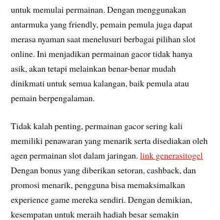
untuk memulai permainan. Dengan menggunakan
antarmuka yang friendly, pemain pemula juga dapat
merasa nyaman saat menelusuri berbagai pilihan slot
online. Ini menjadikan permainan gacor tidak hanya
asik, akan tetapi melainkan benar-benar mudah
dinikmati untuk semua kalangan, baik pemula atau
pemain berpengalaman.
Tidak kalah penting, permainan gacor sering kali
memiliki penawaran yang menarik serta disediakan oleh
agen permainan slot dalam jaringan.
link generasitogel
Dengan bonus yang diberikan setoran, cashback, dan
promosi menarik, pengguna bisa memaksimalkan
experience game mereka sendiri. Dengan demikian,
kesempatan untuk meraih hadiah besar semakin