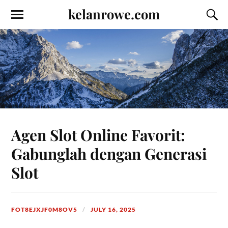
kelanrowe.com
Agen Slot Online Favorit:
Gabunglah dengan Generasi
Slot
FOT8EJXJF0M8OV5
JULY 16, 2025