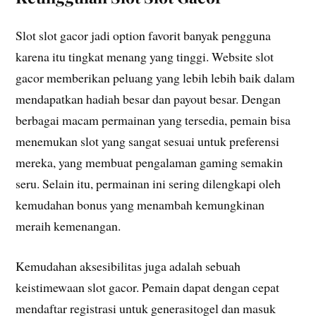
Slot slot gacor jadi option favorit banyak pengguna
karena itu tingkat menang yang tinggi. Website slot
gacor memberikan peluang yang lebih lebih baik dalam
mendapatkan hadiah besar dan payout besar. Dengan
berbagai macam permainan yang tersedia, pemain bisa
menemukan slot yang sangat sesuai untuk preferensi
mereka, yang membuat pengalaman gaming semakin
seru. Selain itu, permainan ini sering dilengkapi oleh
kemudahan bonus yang menambah kemungkinan
meraih kemenangan.
Kemudahan aksesibilitas juga adalah sebuah
keistimewaan slot gacor. Pemain dapat dengan cepat
mendaftar registrasi untuk generasitogel dan masuk