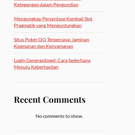
Ketegangan dalam Pengundian
Mengungkap Persentase Kembali Slot
Pragmatik yang Menguntungkan
Situs Poker QQ Terpercaya: Jaminan
Keamanan dan Kenyamanan
Login Generasitogel: Cara Sederhana
Menuju Keberhasilan
Recent Comments
No comments to show.