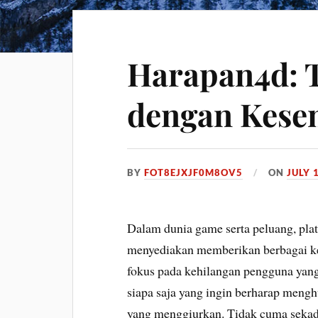
Harapan4d: 
dengan Kese
BY
FOT8EJXJF0M8OV5
ON
JULY 
Dalam dunia game serta peluang, plat
menyediakan memberikan berbagai k
fokus pada kehilangan pengguna yang
siapa saja yang ingin berharap men
yang menggiurkan. Tidak cuma sekad