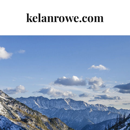
kelanrowe.com