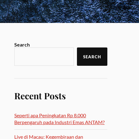
Search
SEARCH
Recent Posts
Seperti apa Peningkatan Rp 8.000
Berpengaruh pada Industri Emas ANTAM?
Live di Macau: Kegembiraan dan