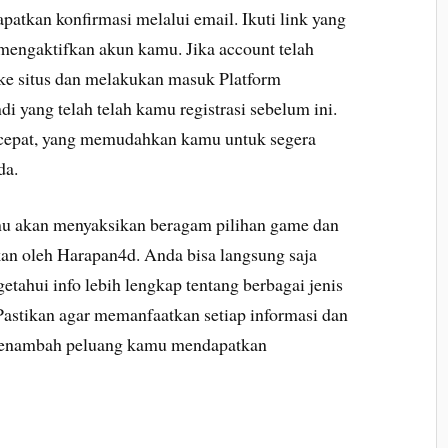
atkan konfirmasi melalui email. Ikuti link yang
 mengaktifkan akun kamu. Jika account telah
ke situs dan melakukan masuk Platform
i yang telah telah kamu registrasi sebelum ini.
a cepat, yang memudahkan kamu untuk segera
da.
amu akan menyaksikan beragam pilihan game dan
an oleh Harapan4d. Anda bisa langsung saja
tahui info lebih lengkap tentang berbagai jenis
astikan agar memanfaatkan setiap informasi dan
 menambah peluang kamu mendapatkan