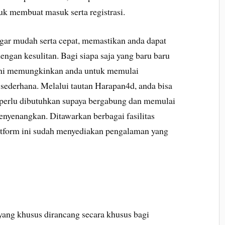
k membuat masuk serta registrasi.
gar mudah serta cepat, memastikan anda dapat
ngan kesulitan. Bagi siapa saja yang baru baru
 ini memungkinkan anda untuk memulai
sederhana. Melalui tautan Harapan4d, anda bisa
 perlu dibutuhkan supaya bergabung dan memulai
yenangkan. Ditawarkan berbagai fasilitas
tform ini sudah menyediakan pengalaman yang
ang khusus dirancang secara khusus bagi