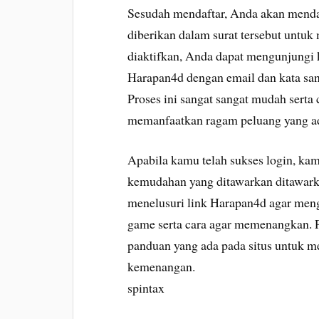
Sesudah mendaftar, Anda akan mendap
diberikan dalam surat tersebut untuk
diaktifkan, Anda dapat mengunjungi 
Harapan4d dengan email dan kata sand
Proses ini sangat sangat mudah sert
memanfaatkan ragam peluang yang a
Apabila kamu telah sukses login, k
kemudahan yang ditawarkan ditawark
menelusuri link Harapan4d agar menge
game serta cara agar memenangkan. P
panduan yang ada pada situs untuk
kemenangan.
spintax