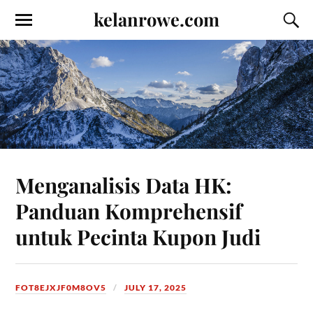
kelanrowe.com
Menganalisis Data HK:
Panduan Komprehensif
untuk Pecinta Kupon Judi
FOT8EJXJF0M8OV5
JULY 17, 2025