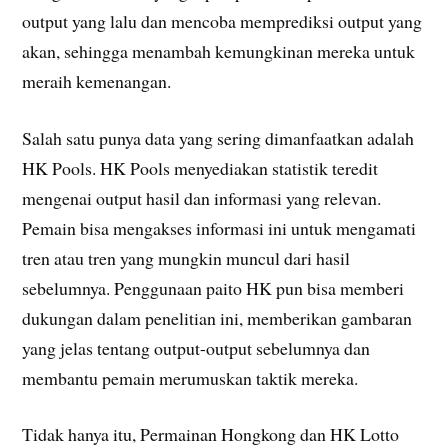
output yang lalu dan mencoba memprediksi output yang
akan, sehingga menambah kemungkinan mereka untuk
meraih kemenangan.
Salah satu punya data yang sering dimanfaatkan adalah
HK Pools. HK Pools menyediakan statistik teredit
mengenai output hasil dan informasi yang relevan.
Pemain bisa mengakses informasi ini untuk mengamati
tren atau tren yang mungkin muncul dari hasil
sebelumnya. Penggunaan paito HK pun bisa memberi
dukungan dalam penelitian ini, memberikan gambaran
yang jelas tentang output-output sebelumnya dan
membantu pemain merumuskan taktik mereka.
Tidak hanya itu, Permainan Hongkong dan HK Lotto