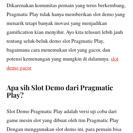
Dikarenakan komunitas pemain yang terus berkembang,
Pragmatic Play tidak hanya memberikan slot demo yang
menarik tetapi banyak inovasi yang menjadikan
gamification kian menyihir. Ayo kita telusuri lebih jauh
tentang seluk-beluk demo slot Pragmatic Play,
bagaimana cara menemukan slot yang gacor, dan
potensi kemenangan yang mungkin di dalamnya.
slot
demo gacor
Apa sih Slot Demo dari Pragmatic
Play?
Slot Demo Pragmatic Play adalah versi uji coba dari
game mesin slot yang dibuat oleh tim Pragmatic Play
Dengan menggunakan slot demo ini, para pemain bisa