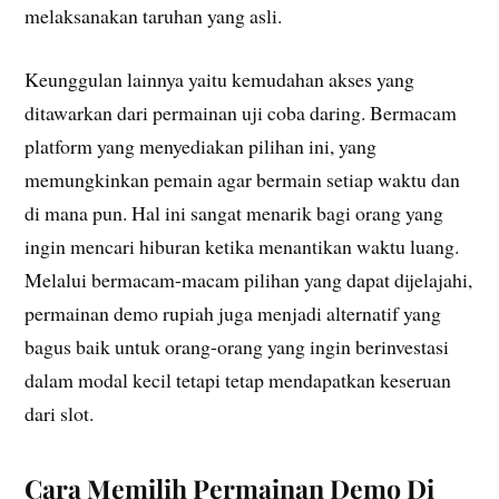
melaksanakan taruhan yang asli.
Keunggulan lainnya yaitu kemudahan akses yang
ditawarkan dari permainan uji coba daring. Bermacam
platform yang menyediakan pilihan ini, yang
memungkinkan pemain agar bermain setiap waktu dan
di mana pun. Hal ini sangat menarik bagi orang yang
ingin mencari hiburan ketika menantikan waktu luang.
Melalui bermacam-macam pilihan yang dapat dijelajahi,
permainan demo rupiah juga menjadi alternatif yang
bagus baik untuk orang-orang yang ingin berinvestasi
dalam modal kecil tetapi tetap mendapatkan keseruan
dari slot.
Cara Memilih Permainan Demo Di