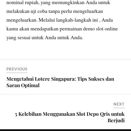
nominal rupiah, yang memungkinkan Anda untuk
melakukan uji coba tanpa perlu mengeluarkan
mengeluarkan. Melalui langkah-langkah ini , Anda
kamu akan mendapatkan permainan demo slot online
yang sesuai untuk Anda untuk Anda.
PREVIOUS
Mengetahui Lotere Singapura: Tips Sukses dan
Saran Optimal
NEXT
5 Kelebihan Menggunakan Slot Depo Qris untuk
Berjudi