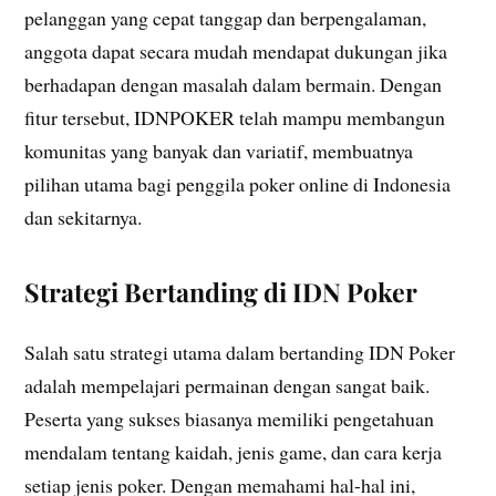
pelanggan yang cepat tanggap dan berpengalaman,
anggota dapat secara mudah mendapat dukungan jika
berhadapan dengan masalah dalam bermain. Dengan
fitur tersebut, IDNPOKER telah mampu membangun
komunitas yang banyak dan variatif, membuatnya
pilihan utama bagi penggila poker online di Indonesia
dan sekitarnya.
Strategi Bertanding di IDN Poker
Salah satu strategi utama dalam bertanding IDN Poker
adalah mempelajari permainan dengan sangat baik.
Peserta yang sukses biasanya memiliki pengetahuan
mendalam tentang kaidah, jenis game, dan cara kerja
setiap jenis poker. Dengan memahami hal-hal ini,