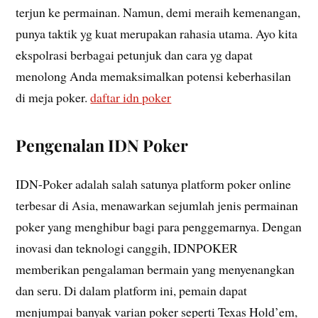
terjun ke permainan. Namun, demi meraih kemenangan,
punya taktik yg kuat merupakan rahasia utama. Ayo kita
ekspolrasi berbagai petunjuk dan cara yg dapat
menolong Anda memaksimalkan potensi keberhasilan
di meja poker.
daftar idn poker
Pengenalan IDN Poker
IDN-Poker adalah salah satunya platform poker online
terbesar di Asia, menawarkan sejumlah jenis permainan
poker yang menghibur bagi para penggemarnya. Dengan
inovasi dan teknologi canggih, IDNPOKER
memberikan pengalaman bermain yang menyenangkan
dan seru. Di dalam platform ini, pemain dapat
menjumpai banyak varian poker seperti Texas Hold’em,