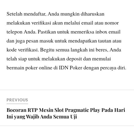
Setelah mendaftar, Anda mungkin diharuskan
melakukan verifikasi akun melalui email atau nomor
telepon Anda. Pastikan untuk memeriksa inbox email
dan juga pesan masuk untuk mendapatkan tautan atau
kode verifikasi. Begitu semua langkah ini beres, Anda
telah siap untuk melakukan deposit dan memulai
bermain poker online di IDN Poker dengan percaya diri.
PREVIOUS
Bocoran RTP Mesin Slot Pragmatic Play Pada Hari
Ini yang Wajib Anda Semua Uji