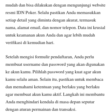
mudah dan bisa dilakukan dengan mengunjungi website
resmi IDN Poker. Selalu pastikan Anda memasukkan
setiap detail yang diminta dengan akurat, termasuk
nama, alamat email, dan nomor telepon. Data ini krusial
untuk keamanan akun Anda dan agar lebih mudah
verifikasi di kemudian hari.
Setelah mengisi formulir pendaftaran, Anda perlu
membuat username dan password yang akan digunakan
ke akun kamu. Pilihlah password yang kuat agar akun
kamu selalu aman. Selain itu, pastikan untuk membaca
dan memahami ketentuan yang berlaku yang berlaku
agar membuat akun kamu aktif. Langkah ini membantu
Anda menghindari kendala di masa depan seputar
dengan aturan permainan dan transaksi.