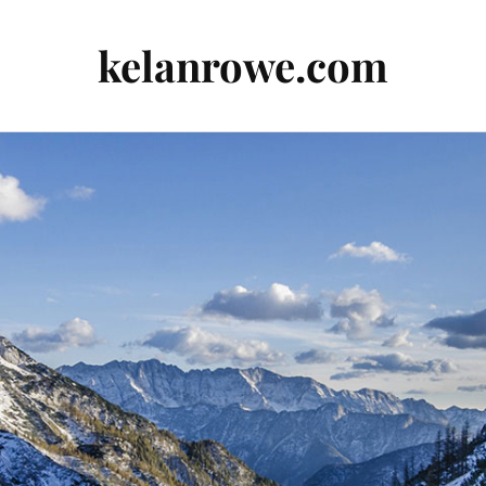
kelanrowe.com