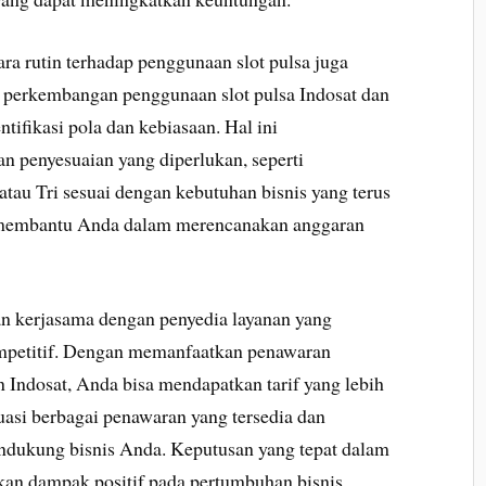
ara rutin terhadap penggunaan slot pulsa juga
 perkembangan penggunaan slot pulsa Indosat dan
tifikasi pola dan kebiasaan. Hal ini
penyesuaian yang diperlukan, seperti
atau Tri sesuai dengan kebutuhan bisnis yang terus
 membantu Anda dalam merencanakan anggaran
an kerjasama dengan penyedia layanan yang
ompetitif. Dengan memanfaatkan penawaran
an Indosat, Anda bisa mendapatkan tarif yang lebih
uasi berbagai penawaran yang tersedia dan
ndukung bisnis Anda. Keputusan yang tepat dalam
kan dampak positif pada pertumbuhan bisnis