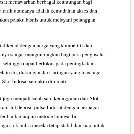
sat menawarkan berbagai keuntungan bagi
ya tarik utamanya adalah kemudahan akses dan
hkan pelaku bisnis untuk melayani pelanggan
at dikenal dengan harga yang kompetitif dan
tnya sangat menguntungkan bagi para pengusaha
, sehingga dapat berfokus pada peningkatan
lain itu, dukungan dari jaringan yang luas juga
 Slot Indosat semakin diminati.
uga menjadi salah satu keunggulan dari Slot
an slot deposit pulsa Indosat dengan berbagai
nsfer bank maupun metode lainnya. Ini
 stok pulsa mereka tetap stabil dan siap untuk