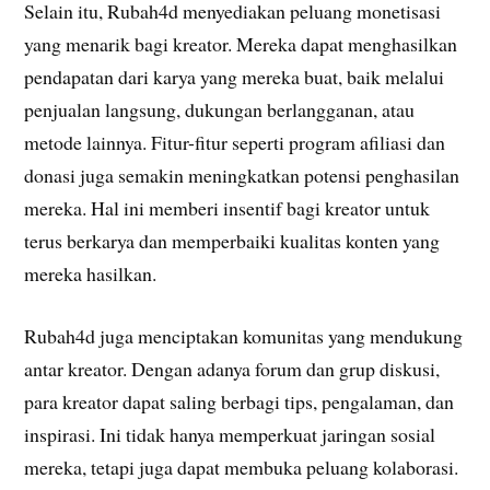
Selain itu, Rubah4d menyediakan peluang monetisasi
yang menarik bagi kreator. Mereka dapat menghasilkan
pendapatan dari karya yang mereka buat, baik melalui
penjualan langsung, dukungan berlangganan, atau
metode lainnya. Fitur-fitur seperti program afiliasi dan
donasi juga semakin meningkatkan potensi penghasilan
mereka. Hal ini memberi insentif bagi kreator untuk
terus berkarya dan memperbaiki kualitas konten yang
mereka hasilkan.
Rubah4d juga menciptakan komunitas yang mendukung
antar kreator. Dengan adanya forum dan grup diskusi,
para kreator dapat saling berbagi tips, pengalaman, dan
inspirasi. Ini tidak hanya memperkuat jaringan sosial
mereka, tetapi juga dapat membuka peluang kolaborasi.