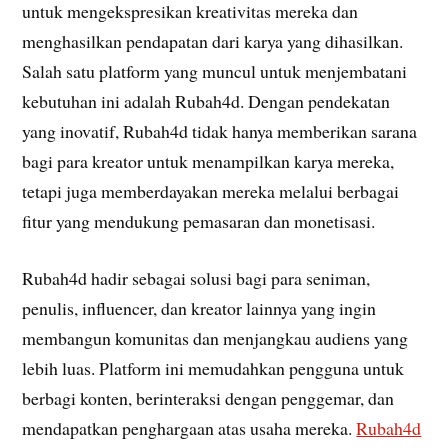
untuk mengekspresikan kreativitas mereka dan
menghasilkan pendapatan dari karya yang dihasilkan.
Salah satu platform yang muncul untuk menjembatani
kebutuhan ini adalah Rubah4d. Dengan pendekatan
yang inovatif, Rubah4d tidak hanya memberikan sarana
bagi para kreator untuk menampilkan karya mereka,
tetapi juga memberdayakan mereka melalui berbagai
fitur yang mendukung pemasaran dan monetisasi.
Rubah4d hadir sebagai solusi bagi para seniman,
penulis, influencer, dan kreator lainnya yang ingin
membangun komunitas dan menjangkau audiens yang
lebih luas. Platform ini memudahkan pengguna untuk
berbagi konten, berinteraksi dengan penggemar, dan
mendapatkan penghargaan atas usaha mereka.
Rubah4d