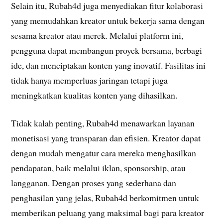
Selain itu, Rubah4d juga menyediakan fitur kolaborasi
yang memudahkan kreator untuk bekerja sama dengan
sesama kreator atau merek. Melalui platform ini,
pengguna dapat membangun proyek bersama, berbagi
ide, dan menciptakan konten yang inovatif. Fasilitas ini
tidak hanya memperluas jaringan tetapi juga
meningkatkan kualitas konten yang dihasilkan.
Tidak kalah penting, Rubah4d menawarkan layanan
monetisasi yang transparan dan efisien. Kreator dapat
dengan mudah mengatur cara mereka menghasilkan
pendapatan, baik melalui iklan, sponsorship, atau
langganan. Dengan proses yang sederhana dan
penghasilan yang jelas, Rubah4d berkomitmen untuk
memberikan peluang yang maksimal bagi para kreator