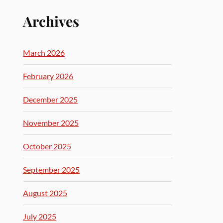
Archives
March 2026
February 2026
December 2025
November 2025
October 2025
September 2025
August 2025
July 2025