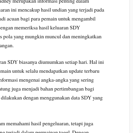
idney merupakan informasi penting dalam
aran ini mencakup hasil undian yang terjadi pada
enjadi acuan bagi para pemain untuk mengambil
engan memeriksa hasil keluaran SDY
is pola yang mungkin muncul dan meningkatkan
angan.
ran SDY biasanya diumumkan setiap hari. Hal ini
main untuk selalu mendapatkan update terbaru
, informasi mengenai angka-angka yang sering
ntung juga menjadi bahan pertimbangan bagi
kali dilakukan dengan menggunakan data SDY yang
m memahami hasil pengeluaran, tetapi juga
g terjadi dalam permainan togel. Dengan