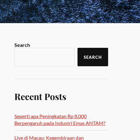
Search
SEARCH
Recent Posts
Seperti apa Peningkatan Rp 8.000
Berpengaruh pada Industri Emas ANTAM?
Live di Macau: Kegembiraan dan