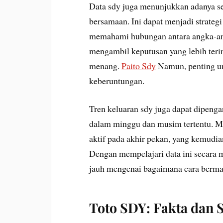
Data sdy juga menunjukkan adanya s
bersamaan. Ini dapat menjadi strateg
memahami hubungan antara angka-ang
mengambil keputusan yang lebih ter
menang.
Paito Sdy
Namun, penting un
keberuntungan.
Tren keluaran sdy juga dapat dipengaru
dalam minggu dan musim tertentu. Mi
aktif pada akhir pekan, yang kemudi
Dengan mempelajari data ini secara 
jauh mengenai bagaimana cara bermain
Toto SDY: Fakta dan S