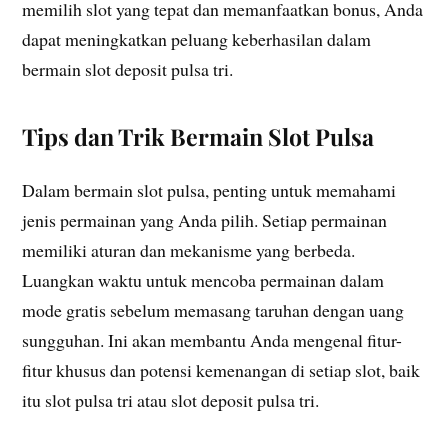
memilih slot yang tepat dan memanfaatkan bonus, Anda
dapat meningkatkan peluang keberhasilan dalam
bermain slot deposit pulsa tri.
Tips dan Trik Bermain Slot Pulsa
Dalam bermain slot pulsa, penting untuk memahami
jenis permainan yang Anda pilih. Setiap permainan
memiliki aturan dan mekanisme yang berbeda.
Luangkan waktu untuk mencoba permainan dalam
mode gratis sebelum memasang taruhan dengan uang
sungguhan. Ini akan membantu Anda mengenal fitur-
fitur khusus dan potensi kemenangan di setiap slot, baik
itu slot pulsa tri atau slot deposit pulsa tri.