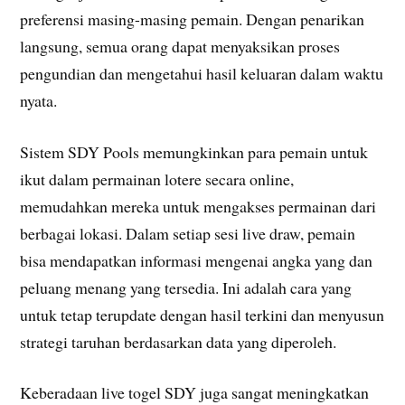
preferensi masing-masing pemain. Dengan penarikan
langsung, semua orang dapat menyaksikan proses
pengundian dan mengetahui hasil keluaran dalam waktu
nyata.
Sistem SDY Pools memungkinkan para pemain untuk
ikut dalam permainan lotere secara online,
memudahkan mereka untuk mengakses permainan dari
berbagai lokasi. Dalam setiap sesi live draw, pemain
bisa mendapatkan informasi mengenai angka yang dan
peluang menang yang tersedia. Ini adalah cara yang
untuk tetap terupdate dengan hasil terkini dan menyusun
strategi taruhan berdasarkan data yang diperoleh.
Keberadaan live togel SDY juga sangat meningkatkan