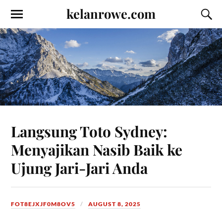
kelanrowe.com
Langsung Toto Sydney:
Menyajikan Nasib Baik ke
Ujung Jari-Jari Anda
FOT8EJXJF0M8OV5
AUGUST 8, 2025