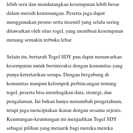
lebih seru dan mendatangkan kesempatan lebih besar
dalam meraih kemenangan. Peserta juga dapat
menggunakan promo serta insentif yang selalu sering
ditawarkan oleh situs togel, yang membuat kesempatan
menang semakin terbuka lebar.
Selain itu, bertaruh Togel SDY pun dapat menawarkan
kesempatan untuk berinteraksi dengan komunitas yang
punya ketertarikan serupa. Dengan bergabung di
komunitas maupun kelompok perbincangan tentang
togel, peserta bisa membagikan data, strategi, dan
pengalaman. Ini bukan hanya menambah pengetahuan,
tetapi juga menciptakan ikatan dengan sesama sejenis.
Keuntungan-keuntungan ini menjadikan Togel SDY
sebagai pilihan yang menarik bagi mereka mereka