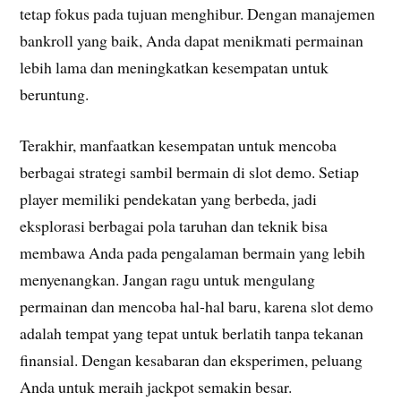
tetap fokus pada tujuan menghibur. Dengan manajemen
bankroll yang baik, Anda dapat menikmati permainan
lebih lama dan meningkatkan kesempatan untuk
beruntung.
Terakhir, manfaatkan kesempatan untuk mencoba
berbagai strategi sambil bermain di slot demo. Setiap
player memiliki pendekatan yang berbeda, jadi
eksplorasi berbagai pola taruhan dan teknik bisa
membawa Anda pada pengalaman bermain yang lebih
menyenangkan. Jangan ragu untuk mengulang
permainan dan mencoba hal-hal baru, karena slot demo
adalah tempat yang tepat untuk berlatih tanpa tekanan
finansial. Dengan kesabaran dan eksperimen, peluang
Anda untuk meraih jackpot semakin besar.