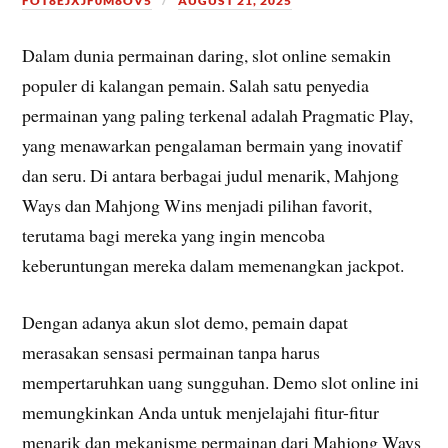
FOT8EJXJF0M8OV5
AUGUST 21, 2025
Dalam dunia permainan daring, slot online semakin
populer di kalangan pemain. Salah satu penyedia
permainan yang paling terkenal adalah Pragmatic Play,
yang menawarkan pengalaman bermain yang inovatif
dan seru. Di antara berbagai judul menarik, Mahjong
Ways dan Mahjong Wins menjadi pilihan favorit,
terutama bagi mereka yang ingin mencoba
keberuntungan mereka dalam memenangkan jackpot.
Dengan adanya akun slot demo, pemain dapat
merasakan sensasi permainan tanpa harus
mempertaruhkan uang sungguhan. Demo slot online ini
memungkinkan Anda untuk menjelajahi fitur-fitur
menarik dan mekanisme permainan dari Mahjong Ways