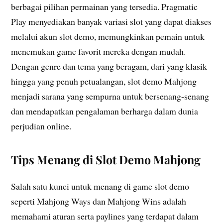
berbagai pilihan permainan yang tersedia. Pragmatic
Play menyediakan banyak variasi slot yang dapat diakses
melalui akun slot demo, memungkinkan pemain untuk
menemukan game favorit mereka dengan mudah.
Dengan genre dan tema yang beragam, dari yang klasik
hingga yang penuh petualangan, slot demo Mahjong
menjadi sarana yang sempurna untuk bersenang-senang
dan mendapatkan pengalaman berharga dalam dunia
perjudian online.
Tips Menang di Slot Demo Mahjong
Salah satu kunci untuk menang di game slot demo
seperti Mahjong Ways dan Mahjong Wins adalah
memahami aturan serta paylines yang terdapat dalam