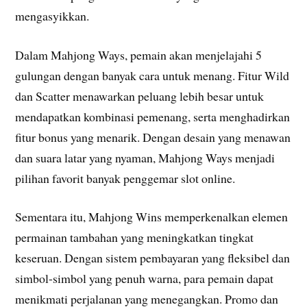
mengasyikkan.
Dalam Mahjong Ways, pemain akan menjelajahi 5
gulungan dengan banyak cara untuk menang. Fitur Wild
dan Scatter menawarkan peluang lebih besar untuk
mendapatkan kombinasi pemenang, serta menghadirkan
fitur bonus yang menarik. Dengan desain yang menawan
dan suara latar yang nyaman, Mahjong Ways menjadi
pilihan favorit banyak penggemar slot online.
Sementara itu, Mahjong Wins memperkenalkan elemen
permainan tambahan yang meningkatkan tingkat
keseruan. Dengan sistem pembayaran yang fleksibel dan
simbol-simbol yang penuh warna, para pemain dapat
menikmati perjalanan yang menegangkan. Promo dan