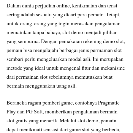
Dalam dunia perjudian online, kenikmatan dan tensi
sering adalah sesuatu yang dicari para pemain. Tetapi,
untuk orang-orang yang ingin merasakan pengalaman
memainkan tanpa bahaya, slot demo menjadi pilihan
yang sempurna. Dengan pemakaian rekening demo slot,
pemain bisa menjelajahi berbagai jenis permainan slot
sembari perlu mengeluarkan modal asli. Ini merupakan
metode yang ideal untuk mengenal fitur dan mekanisme
dari permainan slot sebelumnya memutuskan buat
bermain menggunakan uang asli.
Beraneka ragam pemberi game, contohnya Pragmatic
Play dan PG Soft, memberikan pengalaman bermain
slot gratis yang menarik. Melalui slot demo, pemain
dapat menikmati sensasi dari game slot yang berbeda,