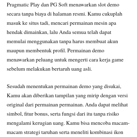
Pragmatic Play dan PG Soft menawarkan slot demo
secara tanpa biaya di halaman resmi. Kamu cukuplah
masuk ke situs tadi, mencari permainan mesin apa
hendak dimainkan, lalu Anda semua telah dapat
memulai menggunakan tanpa harus membuat akun
maupun membentuk profil. Permainan demo
menawarkan peluang untuk mengerti cara kerja game
sebelum melakukan bertaruh uang asli.
Sesudah menentukan permainan demo yang disukai,
Kamu akan diberikan tampilan yang mirip dengan versi
original dari permainan permainan. Anda dapat melihat
simbol, fitur bonus, serta fungsi dari itu tanpa risiko
mengalami kerugian uang. Kamu bisa mencoba macam-
macam strategi taruhan serta meneliti kombinasi ikon