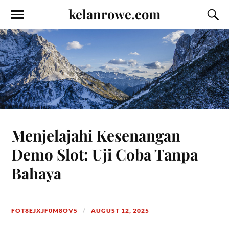
kelanrowe.com
Menjelajahi Kesenangan
Demo Slot: Uji Coba Tanpa
Bahaya
FOT8EJXJF0M8OV5
AUGUST 12, 2025