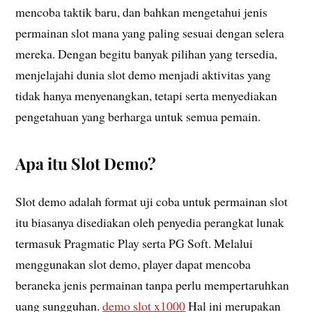
mencoba taktik baru, dan bahkan mengetahui jenis
permainan slot mana yang paling sesuai dengan selera
mereka. Dengan begitu banyak pilihan yang tersedia,
menjelajahi dunia slot demo menjadi aktivitas yang
tidak hanya menyenangkan, tetapi serta menyediakan
pengetahuan yang berharga untuk semua pemain.
Apa itu Slot Demo?
Slot demo adalah format uji coba untuk permainan slot
itu biasanya disediakan oleh penyedia perangkat lunak
termasuk Pragmatic Play serta PG Soft. Melalui
menggunakan slot demo, player dapat mencoba
beraneka jenis permainan tanpa perlu mempertaruhkan
uang sungguhan.
demo slot x1000
Hal ini merupakan