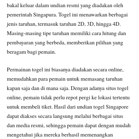
bakal keluar dalam undian resmi yang diadakan oleh
pemerintah Singapura. Togel ini menawarkan berbagai
jenis taruhan, termasuk taruhan 2D, 3D, hingga 4D.
Masing-masing tipe taruhan memiliki cara hitung dan
pembayaran yang berbeda, memberikan pilihan yang
beragam bagi pemain.
Permainan togel ini biasanya diadakan secara online,
memudahkan para pemain untuk memasang taruhan
kapan saja dan di mana saja. Dengan adanya situs togel
online, pemain tidak perlu repot pergi ke lokasi tertentu
untuk membeli tiket. Hasil dari undian togel Singapore
dapat diakses secara langsung melalui berbagai situs
dan media resmi, sehingga pemain dapat dengan mudah
mengetahui jika mereka berhasil memenangkan