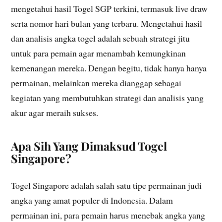
mengetahui hasil Togel SGP terkini, termasuk live draw
serta nomor hari bulan yang terbaru. Mengetahui hasil
dan analisis angka togel adalah sebuah strategi jitu
untuk para pemain agar menambah kemungkinan
kemenangan mereka. Dengan begitu, tidak hanya hanya
permainan, melainkan mereka dianggap sebagai
kegiatan yang membutuhkan strategi dan analisis yang
akur agar meraih sukses.
Apa Sih Yang Dimaksud Togel
Singapore?
Togel Singapore adalah salah satu tipe permainan judi
angka yang amat populer di Indonesia. Dalam
permainan ini, para pemain harus menebak angka yang