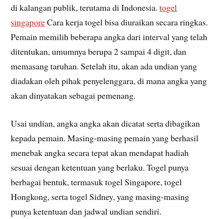
di kalangan publik, terutama di Indonesia.
togel
singapore
Cara kerja togel bisa diuraikan secara ringkas.
Pemain memilih beberapa angka dari interval yang telah
ditentukan, umumnya berupa 2 sampai 4 digit, dan
memasang taruhan. Setelah itu, akan ada undian yang
diadakan oleh pihak penyelenggara, di mana angka yang
akan dinyatakan sebagai pemenang.
Usai undian, angka angka akan dicatat serta dibagikan
kepada pemain. Masing-masing pemain yang berhasil
menebak angka secara tepat akan mendapat hadiah
sesuai dengan ketentuan yang berlaku. Togel punya
berbagai bentuk, termasuk togel Singapore, togel
Hongkong, serta togel Sidney, yang masing-masing
punya ketentuan dan jadwal undian sendiri.