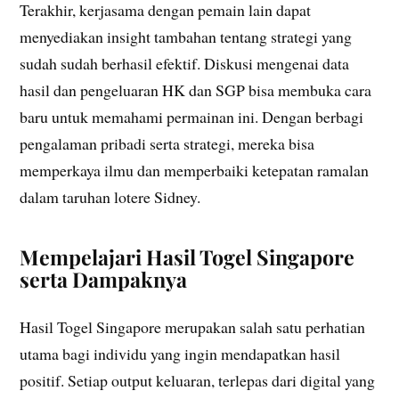
Terakhir, kerjasama dengan pemain lain dapat
menyediakan insight tambahan tentang strategi yang
sudah sudah berhasil efektif. Diskusi mengenai data
hasil dan pengeluaran HK dan SGP bisa membuka cara
baru untuk memahami permainan ini. Dengan berbagi
pengalaman pribadi serta strategi, mereka bisa
memperkaya ilmu dan memperbaiki ketepatan ramalan
dalam taruhan lotere Sidney.
Mempelajari Hasil Togel Singapore
serta Dampaknya
Hasil Togel Singapore merupakan salah satu perhatian
utama bagi individu yang ingin mendapatkan hasil
positif. Setiap output keluaran, terlepas dari digital yang