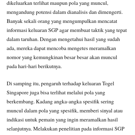
dikeluarkan terlihat maupun pola yang muncul,
mengandung potensi dalam dianalisis dan dimengerti.
Banyak sekali orang yang mengumpulkan mencatat
informasi keluaran SGP agar membuat taktik yang tepat
dalam taruhan. Dengan mengetahui hasil yang sudah
ada, mereka dapat mencoba mengetes meramalkan
nomor yang kemungkinan besar besar akan muncul
pada hari-hari berikutnya.
Di samping itu, pengaruh terhadap keluaran Togel
Singapore juga bisa terlihat melalui pola yang
berkembang. Kadang angka-angka spesifik sering
muncul dalam pola yang spesifik, memberi sinyal atau
indikasi untuk pemain yang ingin meramalkan hasil
selanjutnya. Melakukan penelitian pada informasi SGP