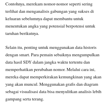
Contohnya, merekam nomor-nomor seperti sering
terlihat dan menganalisis gabungan yang sukses di
keluaran sebelumnya dapat membantu untuk
menentukan angka yang potensial berpotensi untuk
taruhan berikutnya.
Selain itu, penting untuk menggunakan data historis
dengan smart. Para pemain sebaiknya mengumpulkan
data hasil SDY dalam jangka waktu tertentu dan
memperhatikan perubahan nomor. Melalui cara ini,
mereka dapat memperkirakan kemungkinan yang akan
yang akan muncul. Menggunakan grafis dan diagram
sebagai visualisasi data bisa menyulitkan analisis lebih
gampang serta terang.