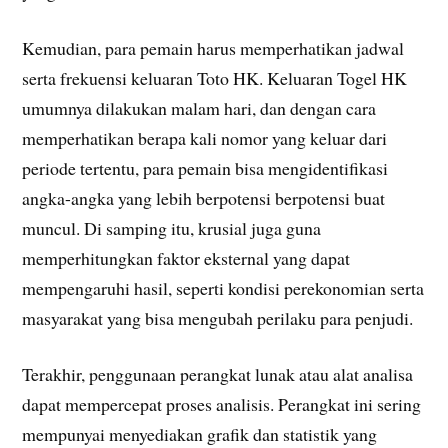
Kemudian, para pemain harus memperhatikan jadwal
serta frekuensi keluaran Toto HK. Keluaran Togel HK
umumnya dilakukan malam hari, dan dengan cara
memperhatikan berapa kali nomor yang keluar dari
periode tertentu, para pemain bisa mengidentifikasi
angka-angka yang lebih berpotensi berpotensi buat
muncul. Di samping itu, krusial juga guna
memperhitungkan faktor eksternal yang dapat
mempengaruhi hasil, seperti kondisi perekonomian serta
masyarakat yang bisa mengubah perilaku para penjudi.
Terakhir, penggunaan perangkat lunak atau alat analisa
dapat mempercepat proses analisis. Perangkat ini sering
mempunyai menyediakan grafik dan statistik yang