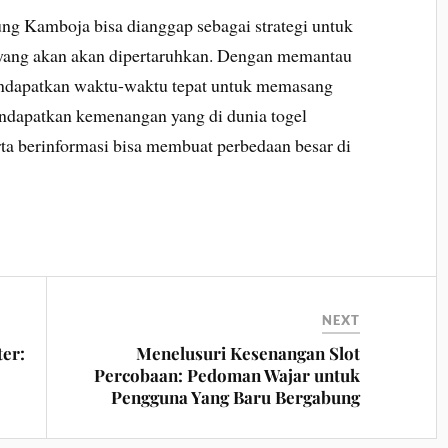
sung Kamboja bisa dianggap sebagai strategi untuk
 yang akan akan dipertaruhkan. Dengan memantau
mendapatkan waktu-waktu tepat untuk memasang
dapatkan kemenangan yang di dunia togel
ta berinformasi bisa membuat perbedaan besar di
NEXT
er:
Menelusuri Kesenangan Slot
Percobaan: Pedoman Wajar untuk
Pengguna Yang Baru Bergabung