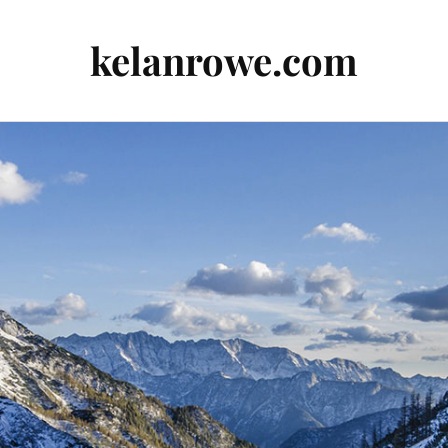
kelanrowe.com