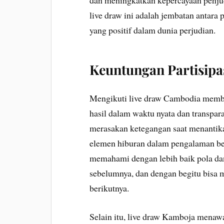
dan meningkatkan kepercayaan penjud
live draw ini adalah jembatan antara
yang positif dalam dunia perjudian.
Keuntungan Partisipa
Mengikuti live draw Cambodia membe
hasil dalam waktu nyata dan transpa
merasakan ketegangan saat menantik
elemen hiburan dalam pengalaman be
memahami dengan lebih baik pola dan
sebelumnya, dan dengan begitu bisa 
berikutnya.
Selain itu, live draw Kamboja menawa