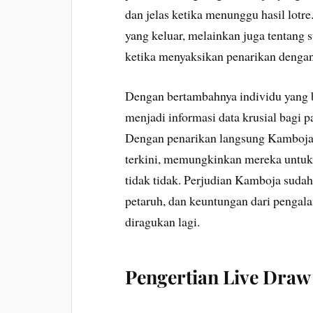
dan jelas ketika menunggu hasil lotr
yang keluar, melainkan juga tentang 
ketika menyaksikan penarikan dengan
Dengan bertambahnya individu yang b
menjadi informasi data krusial bagi p
Dengan penarikan langsung Kamboja, 
terkini, memungkinkan mereka untuk 
tidak tidak. Perjudian Kamboja sudah 
petaruh, dan keuntungan dari pengala
diragukan lagi.
Pengertian Live Dra