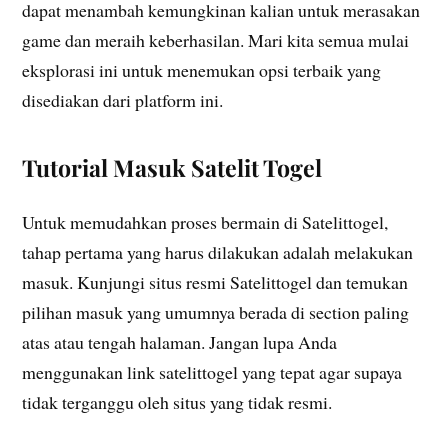
dapat menambah kemungkinan kalian untuk merasakan
game dan meraih keberhasilan. Mari kita semua mulai
eksplorasi ini untuk menemukan opsi terbaik yang
disediakan dari platform ini.
Tutorial Masuk Satelit Togel
Untuk memudahkan proses bermain di Satelittogel,
tahap pertama yang harus dilakukan adalah melakukan
masuk. Kunjungi situs resmi Satelittogel dan temukan
pilihan masuk yang umumnya berada di section paling
atas atau tengah halaman. Jangan lupa Anda
menggunakan link satelittogel yang tepat agar supaya
tidak terganggu oleh situs yang tidak resmi.