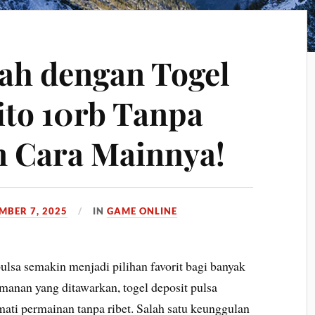
h dengan Togel
ito 10rb Tanpa
n Cara Mainnya!
MBER 7, 2025
IN
GAME ONLINE
pulsa semakin menjadi pilihan favorit bagi banyak
anan yang ditawarkan, togel deposit pulsa
i permainan tanpa ribet. Salah satu keunggulan