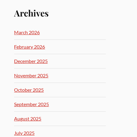
Archives
March 2026
February 2026
December 2025
November 2025
October 2025
September 2025
August 2025
July 2025