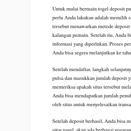
Untuk mulai bermain togel deposit p
perlu Anda lakukan adalah memilih sit
tersebut menawarkan metode deposit m
kalangan pemain. Setelah itu, Anda b
informasi yang diperlukan. Proses pe
Anda bisa segera melanjutkan ke taha
Setelah mendaftar, langkah selanjutny
pulsa dan masukkan jumlah deposit ya
memeriksa apakah situs tersebut mela
Anda bisa mendapatkan jumlah penuh 
oleh situs untuk menyelesaikan trans
Setelah deposit berhasil, Anda bisa 
situs togel, akan ada berbagai pasara