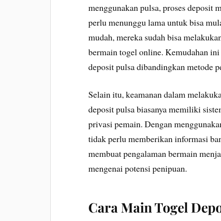
menggunakan pulsa, proses deposit me
perlu menunggu lama untuk bisa mul
mudah, mereka sudah bisa melakukan
bermain togel online. Kemudahan ini
deposit pulsa dibandingkan metode p
Selain itu, keamanan dalam melakuka
deposit pulsa biasanya memiliki sis
privasi pemain. Dengan menggunakan
tidak perlu memberikan informasi bank
membuat pengalaman bermain menjad
mengenai potensi penipuan.
Cara Main Togel Depo