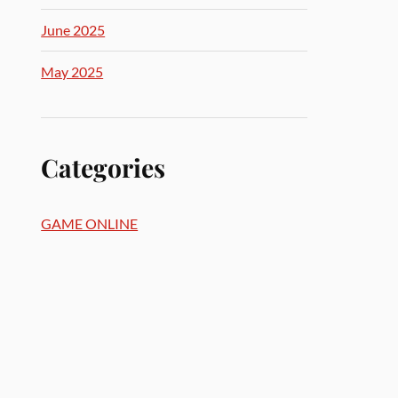
June 2025
May 2025
Categories
GAME ONLINE