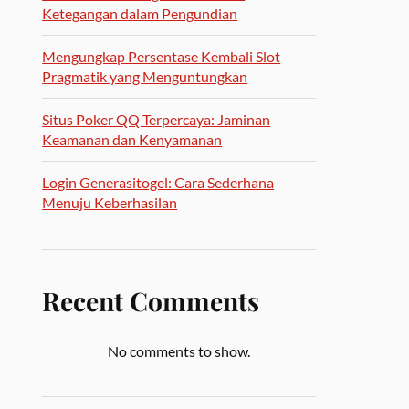
Ketegangan dalam Pengundian
Mengungkap Persentase Kembali Slot
Pragmatik yang Menguntungkan
Situs Poker QQ Terpercaya: Jaminan
Keamanan dan Kenyamanan
Login Generasitogel: Cara Sederhana
Menuju Keberhasilan
Recent Comments
No comments to show.