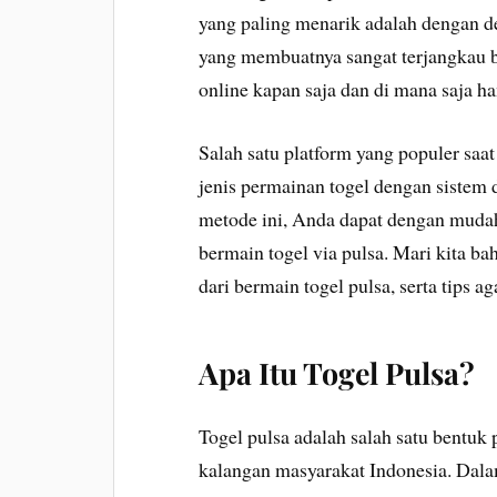
yang paling menarik adalah dengan de
yang membuatnya sangat terjangkau b
online kapan saja dan di mana saja 
Salah satu platform yang populer saat
jenis permainan togel dengan sistem 
metode ini, Anda dapat dengan muda
bermain togel via pulsa. Mari kita ba
dari bermain togel pulsa, serta tips
Apa Itu Togel Pulsa?
Togel pulsa adalah salah satu bentuk
kalangan masyarakat Indonesia. Dal