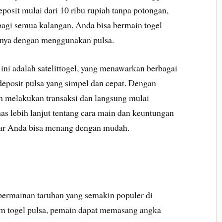
posit mulai dari 10 ribu rupiah tanpa potongan,
agi semua kalangan. Anda bisa bermain togel
hanya dengan menggunakan pulsa.
 ini adalah satelittogel, yang menawarkan berbagai
deposit pulsa yang simpel dan cepat. Dengan
h melakukan transaksi dan langsung mulai
has lebih lanjut tentang cara main dan keuntungan
 agar Anda bisa menang dengan mudah.
 permainan taruhan yang semakin populer di
am togel pulsa, pemain dapat memasang angka