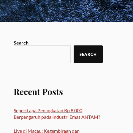
Search
SEARCH
Recent Posts
Seperti apa Peningkatan Rp 8.000
Berpengaruh pada Industri Emas ANTAM?
Live di Macau: Kegembiraan dan