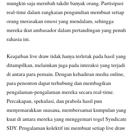
mungkin saja merubah takdir banyak orang. Partisipasi
real-time dalam rangkaian pengundian membuat setiap
orang merasakan emosi yang mendalam, sehingga
mereka ikut ambasador dalam pertandingan yang penuh
rahasia ini.
Keajaiban live draw tidak hanya terletak pada hasil yang
ditampilkan, melainkan juga pada interaksi yang terjadi
di antara para pemain. Dengan kehadiran media online,
para penonton dapat terhubung dan membagikan
pengalaman-pengalaman mereka secara real-time.
Percakapan, spekulasi, dan prabola hasil pun
menyemarakkan suasana, membersamai kumpulan yang
kuat di antara mereka yang menggemari togel Syndicate
SDY. Pengalaman kolektif ini membuat setiap live draw