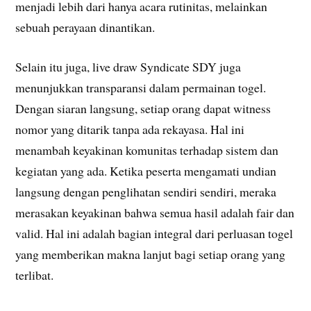
menjadi lebih dari hanya acara rutinitas, melainkan
sebuah perayaan dinantikan.
Selain itu juga, live draw Syndicate SDY juga
menunjukkan transparansi dalam permainan togel.
Dengan siaran langsung, setiap orang dapat witness
nomor yang ditarik tanpa ada rekayasa. Hal ini
menambah keyakinan komunitas terhadap sistem dan
kegiatan yang ada. Ketika peserta mengamati undian
langsung dengan penglihatan sendiri sendiri, meraka
merasakan keyakinan bahwa semua hasil adalah fair dan
valid. Hal ini adalah bagian integral dari perluasan togel
yang memberikan makna lanjut bagi setiap orang yang
terlibat.