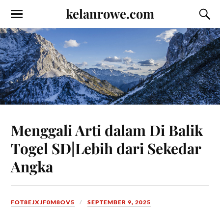
kelanrowe.com
Menggali Arti dalam Di Balik
Togel SD|Lebih dari Sekedar
Angka
FOT8EJXJF0M8OV5
SEPTEMBER 9, 2025