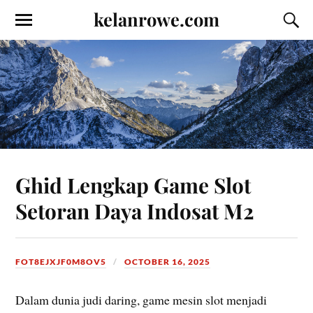
kelanrowe.com
Ghid Lengkap Game Slot
Setoran Daya Indosat M2
FOT8EJXJF0M8OV5
OCTOBER 16, 2025
Dalam dunia judi daring, game mesin slot menjadi