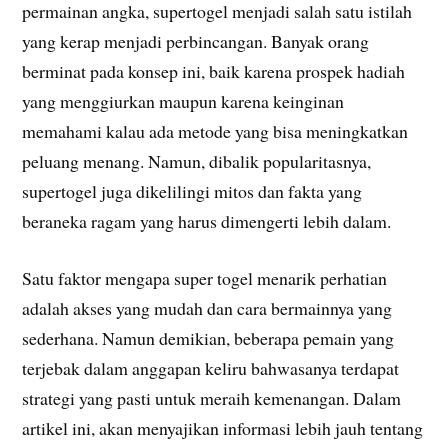
permainan angka, supertogel menjadi salah satu istilah
yang kerap menjadi perbincangan. Banyak orang
berminat pada konsep ini, baik karena prospek hadiah
yang menggiurkan maupun karena keinginan
memahami kalau ada metode yang bisa meningkatkan
peluang menang. Namun, dibalik popularitasnya,
supertogel juga dikelilingi mitos dan fakta yang
beraneka ragam yang harus dimengerti lebih dalam.
Satu faktor mengapa super togel menarik perhatian
adalah akses yang mudah dan cara bermainnya yang
sederhana. Namun demikian, beberapa pemain yang
terjebak dalam anggapan keliru bahwasanya terdapat
strategi yang pasti untuk meraih kemenangan. Dalam
artikel ini, akan menyajikan informasi lebih jauh tentang