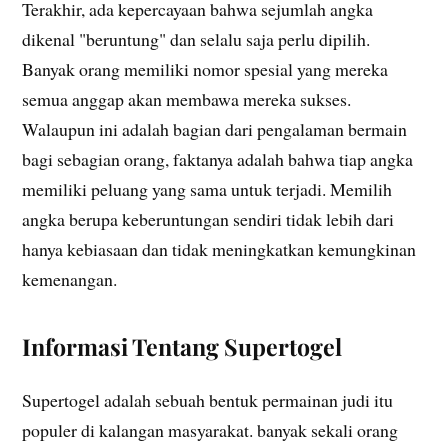
Terakhir, ada kepercayaan bahwa sejumlah angka
dikenal "beruntung" dan selalu saja perlu dipilih.
Banyak orang memiliki nomor spesial yang mereka
semua anggap akan membawa mereka sukses.
Walaupun ini adalah bagian dari pengalaman bermain
bagi sebagian orang, faktanya adalah bahwa tiap angka
memiliki peluang yang sama untuk terjadi. Memilih
angka berupa keberuntungan sendiri tidak lebih dari
hanya kebiasaan dan tidak meningkatkan kemungkinan
kemenangan.
Informasi Tentang Supertogel
Supertogel adalah sebuah bentuk permainan judi itu
populer di kalangan masyarakat. banyak sekali orang