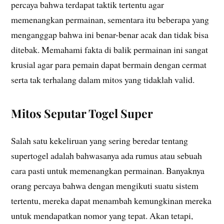
percaya bahwa terdapat taktik tertentu agar
memenangkan permainan, sementara itu beberapa yang
menganggap bahwa ini benar-benar acak dan tidak bisa
ditebak. Memahami fakta di balik permainan ini sangat
krusial agar para pemain dapat bermain dengan cermat
serta tak terhalang dalam mitos yang tidaklah valid.
Mitos Seputar Togel Super
Salah satu kekeliruan yang sering beredar tentang
supertogel adalah bahwasanya ada rumus atau sebuah
cara pasti untuk memenangkan permainan. Banyaknya
orang percaya bahwa dengan mengikuti suatu sistem
tertentu, mereka dapat menambah kemungkinan mereka
untuk mendapatkan nomor yang tepat. Akan tetapi,