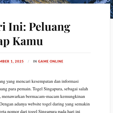
i Ini: Peluang
ap Kamu
BER 1, 2025
IN
GAME ONLINE
rang yang mencari kesempatan dan informasi
ang para pemain. Togel Singapura, sebagai salah
uler, menawarkan bermacam-macam kemungkinan
 Dengan adanya website togel daring yang semakin
rta nomor dari togel Singapura pada hari ini