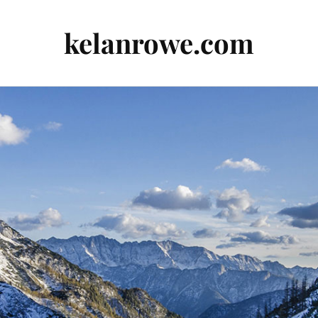
kelanrowe.com