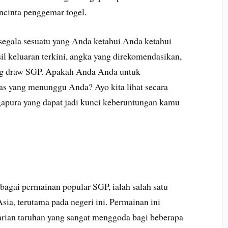
ncinta penggemar togel.
 segala sesuatu yang Anda ketahui Anda ketahui
l keluaran terkini, angka yang direkomendasikan,
ng draw SGP. Apakah Anda Anda untuk
yang menunggu Anda? Ayo kita lihat secara
gapura yang dapat jadi kunci keberuntungan kamu
ebagai permainan popular SGP, ialah salah satu
Asia, terutama pada negeri ini. Permainan ini
ian taruhan yang sangat menggoda bagi beberapa