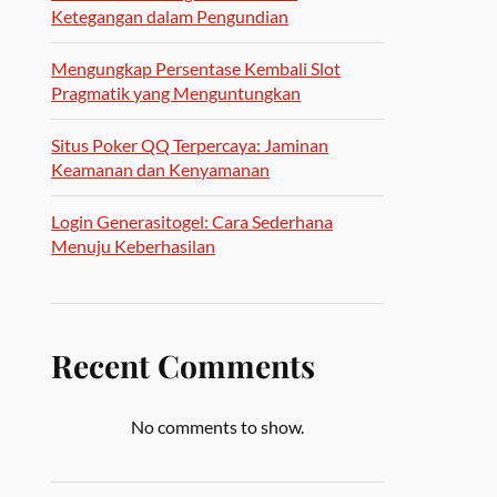
Ketegangan dalam Pengundian
Mengungkap Persentase Kembali Slot
Pragmatik yang Menguntungkan
Situs Poker QQ Terpercaya: Jaminan
Keamanan dan Kenyamanan
Login Generasitogel: Cara Sederhana
Menuju Keberhasilan
Recent Comments
No comments to show.