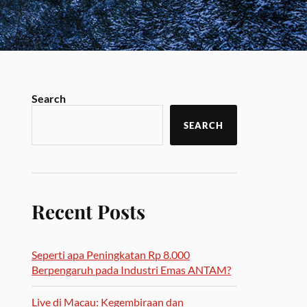
Search
SEARCH
Recent Posts
Seperti apa Peningkatan Rp 8.000
Berpengaruh pada Industri Emas ANTAM?
Live di Macau: Kegembiraan dan