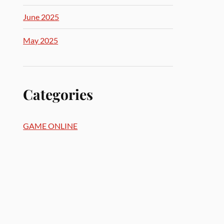
June 2025
May 2025
Categories
GAME ONLINE